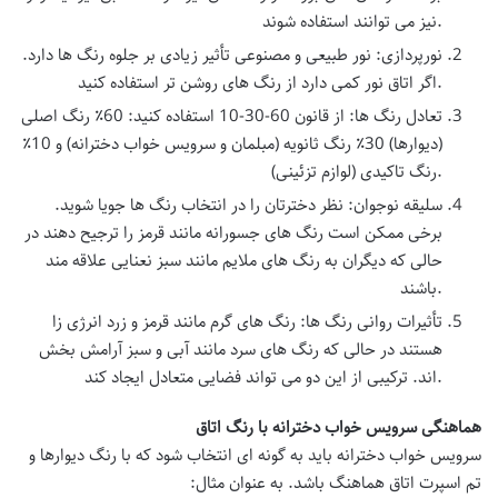
نیز می توانند استفاده شوند.
نورپردازی
: نور طبیعی و مصنوعی تأثیر زیادی بر جلوه رنگ ها دارد.
اگر اتاق نور کمی دارد از رنگ های روشن تر استفاده کنید.
تعادل رنگ ها
: از قانون 60-30-10 استفاده کنید: 60٪ رنگ اصلی
(دیوارها) 30٪ رنگ ثانویه (مبلمان و
سرویس خواب دخترانه
) و 10٪
رنگ تاکیدی (لوازم تزئینی).
سلیقه نوجوان
: نظر دخترتان را در انتخاب رنگ ها جویا شوید.
برخی ممکن است رنگ های جسورانه مانند قرمز را ترجیح دهند در
حالی که دیگران به رنگ های ملایم مانند سبز نعنایی علاقه مند
باشند.
تأثیرات روانی رنگ ها
: رنگ های گرم مانند قرمز و زرد انرژی زا
هستند در حالی که رنگ های سرد مانند آبی و سبز آرامش بخش
اند. ترکیبی از این دو می تواند فضایی متعادل ایجاد کند.
هماهنگی سرویس خواب دخترانه با رنگ اتاق
سرویس خواب دخترانه
باید به گونه ای انتخاب شود که با رنگ دیوارها و
تم اسپرت اتاق هماهنگ باشد. به عنوان مثال: