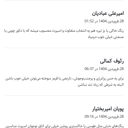
گ
امیرعلی عبادیان
ف
28.فروردین.1404 در 01:52
ت
رنگ خاکی یا بژ تیره هم یه انتخاب متفاوت و اسپرت محسوب میشه که با دکور چوبی یا
:
صنعتی خیلی خوب درمیاد
گ
رئوف کمالی
ف
28.فروردین.1404 در 06:37
ت
برای یه حس پرانرژی و پرجنب‌وجوش، نارنجی یا قرمز سوخته می‌تونن خیلی خوب باشن
:
البته به شرطی که زیاد تند نباشن
گ
پویان امیربختیار
ف
28.فروردین.1404 در 09:16
ت
رنگ‌های خنثی مثل طوسی یا خاکستری روشن خیلی برای اتاق نوجوان اسپرت مناسبن
: