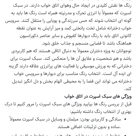
رنگ ها نقش کلیدی در ایجاد حال وهوای اتاق خواب دارند. در سبک
اسپرت که معمولاً با انرژی تحرک و مدرنیته همراه است رنگ ها باید به
گونه ای انتخاب شوند که حس سرزندگی و پویایی را منتقل کنند.
سرویس
خواب دخترانه
شامل تخت پاتختی کمد و میز آرایش به عنوان نقطه
کانونی اتاق باید با رنگ دیوارها کفپوش و سایر عناصر دکوراسیون
هماهنگ باشد تا فضایی منسجم و جذاب خلق شود.
نوجوانان به ویژه دختران معمولاً به دنبال اتاقی هستند که هم کاربردی
باشد و هم شخصیت و علایق آن ها را منعکس کند. سبک اسپرت برای
دخترانی که به ورزش موسیقی یا فعالیت های پرانرژی علاقه دارند گزینه
ای ایده آل است. انتخاب رنگ مناسب برای دیوارها و
سرویس خواب
دخترانه
می تواند این فضا را به محیطی الهام بخش و دل انگیز تبدیل
کند.
ویژگی های سبک اسپرت در اتاق خواب
قبل از بررسی رنگ ها بیایید ویژگی های سبک اسپرت را مرور کنیم تا درک
بهتری از انتخاب رنگ داشته باشیم:
سادگی و کاربردی بودن
: مبلمان و وسایل در سبک اسپرت معمولاً
ساده و بدون تزئینات اضافی هستند.
خطوط تمیز و مدرن
: طراحی های هندسی و خطوط صاف در این