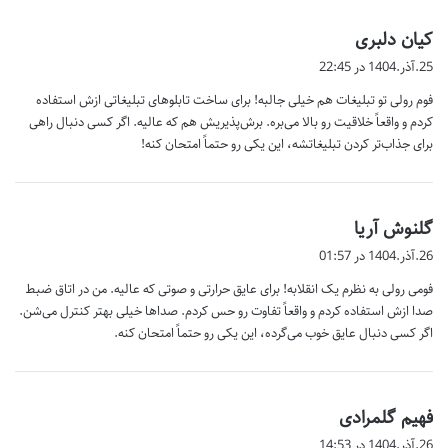
گ
کیان دلبری
ف
25.آذر.1404 در 22:45
ت
فوم رولی تو تبلیغات هم خیلی جالبه! برای ساخت تابلوهای تبلیغاتی ازش استفاده
:
کردم و واقعاً خلاقیت رو بالا می‌بره. برش‌پذیریش هم که عالیه. اگر کسی دنبال راهی
برای جذاب‌تر کردن تبلیغاتشه، این یکی رو حتماً امتحان کنه!
گ
گلنوش آریا
ف
26.آذر.1404 در 01:57
ت
فومی رولی به نظرم یک انقلابه! برای عایق حرارتی و صوتی که عالیه. من در اتاق ضبط
:
صدا ازش استفاده کردم و واقعاً تفاوت رو حس کردم. صداها خیلی بهتر کنترل می‌شن.
اگر کسی دنبال عایق خوب می‌گرده، این یکی رو حتماً امتحان کنه.
گ
فهیم گلمرادی
ف
26.آذر.1404 در 14:53