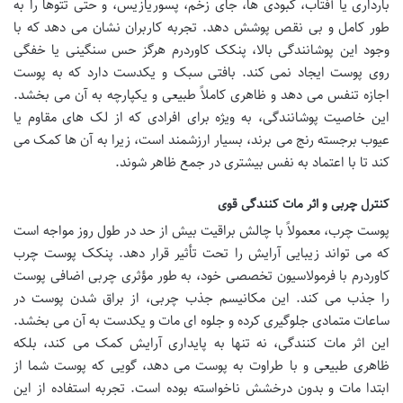
بارداری یا آفتاب، کبودی ها، جای زخم، پسوریازیس، و حتی تتوها را به
طور کامل و بی نقص پوشش دهد. تجربه کاربران نشان می دهد که با
وجود این پوشانندگی بالا، پنکک کاوردرم هرگز حس سنگینی یا خفگی
روی پوست ایجاد نمی کند. بافتی سبک و یکدست دارد که به پوست
اجازه تنفس می دهد و ظاهری کاملاً طبیعی و یکپارچه به آن می بخشد.
این خاصیت پوشانندگی، به ویژه برای افرادی که از لک های مقاوم یا
عیوب برجسته رنج می برند، بسیار ارزشمند است، زیرا به آن ها کمک می
کند تا با اعتماد به نفس بیشتری در جمع ظاهر شوند.
کنترل چربی و اثر مات کنندگی قوی
پوست چرب، معمولاً با چالش براقیت بیش از حد در طول روز مواجه است
که می تواند زیبایی آرایش را تحت تأثیر قرار دهد. پنکک پوست چرب
کاوردرم با فرمولاسیون تخصصی خود، به طور مؤثری چربی اضافی پوست
را جذب می کند. این مکانیسم جذب چربی، از براق شدن پوست در
ساعات متمادی جلوگیری کرده و جلوه ای مات و یکدست به آن می بخشد.
این اثر مات کنندگی، نه تنها به پایداری آرایش کمک می کند، بلکه
ظاهری طبیعی و با طراوت به پوست می دهد، گویی که پوست شما از
ابتدا مات و بدون درخشش ناخواسته بوده است. تجربه استفاده از این