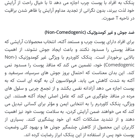
پنکک به افراد با پوست چرب اجازه می دهد تا با خیال راحت از آرایش
خود لذت ببرند، بدون نگرانی از تجدید مداوم آرایش یا ظاهر شدن براقیت
در ناحیه T صورت.
ضد جوش و غیر کومدوژنیک (Non-Comedogenic)
برای افراد دارای پوست چرب و مستعد آکنه، انتخاب محصولات آرایشی که
منافذ پوستی را مسدود نکنند و باعث ایجاد جوش نشوند، از اهمیت
بالایی برخوردار است. پنکک کاوردرم با ویژگی غیر کومدوژنیک (Non-
Comedogenic) خود، تضمین می کند که منافذ پوست را مسدود نمی
کند. این بدان معناست که احتمال بروز جوش های سرسیاه، سرسفید و
آکنه به شدت کاهش می یابد. فرمولاسیون آن به گونه ای است که به
پوست اجازه می دهد آزادانه نفس بکشد و از تجمع چربی و سلول های
مرده در منافذ جلوگیری می کند که عامل اصلی ایجاد آکنه هستند. این
ویژگی، پنکک کاوردرم را به انتخابی ایمن و مؤثر برای کسانی تبدیل می
کند که می خواهند ضمن آرایش کردن، به سلامت پوست خود نیز اهمیت
دهند و از تشدید مشکلات آکنه ای خود پیشگیری کنند. بسیاری از
کاربران این محصول از کاهش چشمگیر جوش ها و بهبود کلی وضعیت
پوست خود پس از استفاده از این پنکک ابراز رضایت کرده اند.