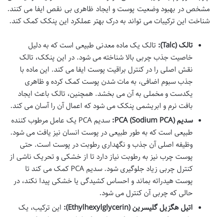
مشخص در بهبود وضعیت پوست و ایجاد ظاهری بی نقص ایفا می کنند.
شناخت این ترکیبات می تواند به درک بهتر عملکرد این پنکک کمک کند.
تالک (Talc):
تالک یک ماده معدنی طبیعی است که به دلیل
خاصیت جذب چربی بالا شناخته می شود. در این پنکک، تالک
نقش اصلی را در کنترل براقیت پوست ایفا می کند. این ماده با
جذب سبوم اضافی، به مات شدن پوست کمک کرده و ظاهری
یکدست و مخملی به آن می بخشد. همچنین، تالک باعث ایجاد
بافت نرم و ابریشمی پنکک می شود که اعمال آن را آسان می کند.
سدیم PCA (Sodium PCA):
سدیم PCA یک عامل مرطوب کننده
طبیعی است که به طور طبیعی در پوست انسان نیز یافت می شود.
وظیفه اصلی آن جذب و نگهداری رطوبت در پوست است. حتی
پوست چرب نیز به رطوبت نیاز دارد تا از خشکی و تحریک ناشی از
کنترل چربی زیاد جلوگیری شود. سدیم PCA کمک می کند تا
پوست هیدراته بماند و احساس کشیدگی یا خشکی پیدا نکند، در
حالی که چربی آن کنترل می شود.
اتیل هگزیل گلیسرین (Ethylhexylglycerin):
این ترکیب، یک