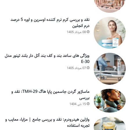
نقد و بررسی کرم نرم کننده اوسرین و اوره 5 درصد
درم انجلین
08.مرداد.1405
ویژگی های ساعد بند و کف بند آتل دار بلند تینور مدل
E-30
07.مرداد.1405
ماساژور گردن جاسمین پاپا هاگ TMH-29: نقد و
بررسی
15.دی.1404
وازلین هیدرودرم: نقد و بررسی جامع | مزایا، معایب و
تجربه استفاده