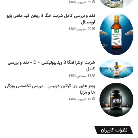
30.شهریور.1404
نقد و بررسی کامل شربت امگا 3 روغن کبد ماهی بایو
اورجینال
20.شهریور.1404
شربت اولترا امگا 3 ویتابیوتیکس + D – نقد و بررسی
کامل
19.شهریور.1404
پودر هایپر وی کراتین دوبیس | بررسی تخصصی ویژگی
ها و مزایا
18.شهریور.1404
نظرات کاربران