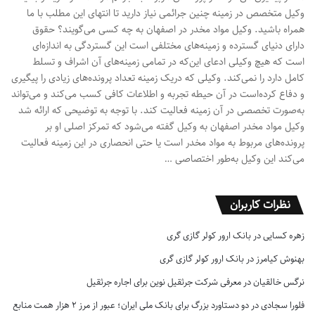
وکیل متخصص در زمینه چنین جرائمی نیاز دارید تا انتهای این مطلب با ما
همراه باشید. وکیل مواد مخدر در اصفهان به چه کسی می‌گویند؟ حقوق
دارای دنیای گسترده و زمینه‌های مختلفی است این گستردگی به اندازه‌ای
است که هیچ وکیلی ادعای این‌که در تمامی زمینه‌های آن اشراف و تسلط
کامل دارد را نمی‌کند. وکیلی که دریک زمینه تعداد پرونده‌های زیادی را پیگیری
و دفاع کرده‌است در آن حیطه تجربه و اطلاعات کافی کسب می‌کند و می‌تواند
به‌صورت تخصصی در آن زمینه فعالیت کند. با توجه به توضیحی که ارائه شد
وکیل مواد مخدر اصفهان به وکیل گفته می‌شود که تمرکز اصلی او بر
پرونده‌های مربوط به مواد مخدر است یا حتی انحصاری در این زمینه فعالیت
می‌کند این وکیل به‌طور اختصاصی …
نظرات کاربران
زهره کسایی
در
بانک ارور کولر گازی گری
بهنوش کیامرز
در
بانک ارور کولر گازی گری
نرگس خالقیان
در
معرفی شرکت جرثقیل نوین برای اجاره جرثقیل
فلورا سجادی
در
دو دستاورد بزرگ برای بانک ملی ایران؛ عبور از مرز ۲ هزار همت منابع