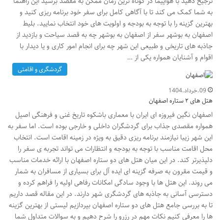
ترجیح دهید با هواپیما در کوتاه ترین زمان ممکن به مقصد برسید این راهنما
به شما کمک می کند تا با آگاهی کامل برای سفر خود برنامه ریزی کنید و
بهترین گزینه را با توجه به بودجه و اولویت های خود انتخاب نمایید. بلیط
اصفهان به بوشهر سفر از اصفهان به بوشهر چه به قصد سیاحت و بازدید از
جاذبه های تاریخی و طبیعی این شهر چه برای انجام امور کاری و یا دیدار با
اقوام و آشنایان همواره یکی از …
گردشگری و اقامتی
09.خرداد.1404
هتل های ۲ ستاره اصفهان
اصفهان نگین فیروزه ای ایران با معماری باشکوه تاریخ غنی و فرهنگی اصیل
همواره مقصدی جذاب برای گردشگران داخلی و خارجی بوده است. اما سفر به
این شهر زیبا نیازمند برنامه ریزی دقیق به ویژه در زمینه اقامت است. انتخاب
محل اقامت مناسب با توجه به بودجه و انتظارات می تواند تجربه ی سفر را
دلپذیرتر کند. در این میان هتل های دو ستاره اصفهان با ارائه خدمات مناسب
و قیمت مقرون به صرفه گزینه ای ایده آل برای بسیاری از مسافران به شمار
می روند. این هتل ها با وجود سادگی امکانات رفاهی اولیه را فراهم کرده و
دسترسی آسانی به جاذبه های گردشگری شهر دارند. در این مقاله قصد داریم
تا به بررسی جامع هتل های دو ستاره اصفهان بپردازیم لیستی از بهترین گزینه
ها را معرفی کنیم نکات مهم در رزرو را شرح دهیم و به سوالات متداول شما