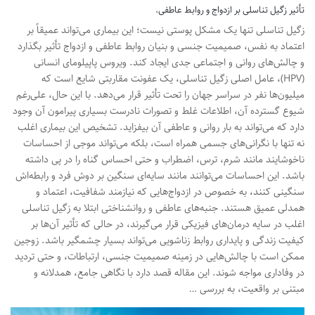
تأثیر زگیل تناسلی بر ازدواج و روابط عاطفی.
زگیل تناسلی تنها یک مشکل پوستی نیست؛ این بیماری می‌تواند عمیقاً بر
اعتماد به نفس، صمیمیت جنسی و بنیان روابط عاطفی و ازدواج تأثیر بگذارد
و چالش‌های روانی و اجتماعی جدی ایجاد کند. ویروس پاپیلومای انسانی
(HPV)، عامل اصلی زگیل تناسلی، یک عفونت مقاربتی شایع است که
میلیون‌ها نفر در سراسر جهان را تحت تأثیر قرار می‌دهد. با این حال، علی‌رغم
شیوع گسترده آن، اطلاعات غلط و تصورات نادرست بسیاری پیرامون آن وجود
دارد که می‌تواند به بار روانی و عاطفی آن بیفزاید. تشخیص این بیماری اغلب
نه تنها با نگرانی‌های جسمی همراه است، بلکه می‌تواند موجی از احساسات
ناخوشایند مانند شرم، ترس، اضطراب و حتی احساس گناه را در پی داشته
باشد. این احساسات می‌توانند مانند سایه‌ای سنگین بر دوش فرد و رابطه‌اش
سنگینی کنند، به خصوص در ازدواج‌هایی که نیازمند شفافیت، اعتماد و
همدلی عمیق هستند. جنبه‌های عاطفی و روانشناختی ابتلا به زگیل تناسلی
اغلب در سایه درمان‌های فیزیکی قرار می‌گیرند، در حالی که تأثیر آن‌ها بر
کیفیت زندگی و پایداری روابط زناشویی می‌تواند بسیار چشمگیر باشد. زوجین
ممکن است با چالش‌هایی در زمینه صمیمیت جنسی، ارتباطات، و حتی تردید
در وفاداری مواجه شوند. این مقاله قصد دارد با نگاهی جامع، همدلانه و
مبتنی بر واقعیت، به بررسی …