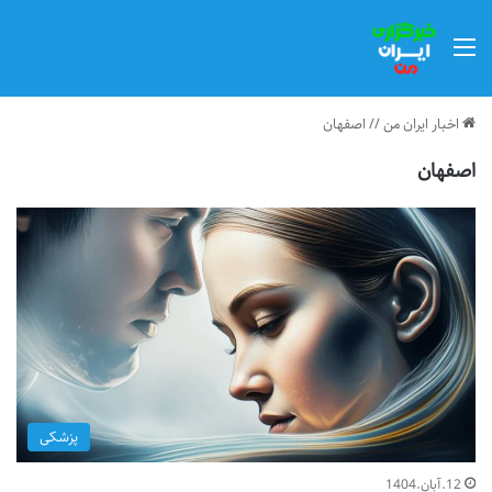
منو
اخبار ایران من
//
اصفهان
اصفهان
پزشکی
12.آبان.1404