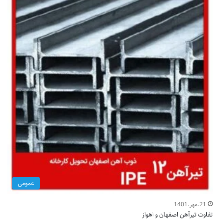
عمومی
21.مهر.1401
تفاوت تیرآهن اصفهان و اهواز