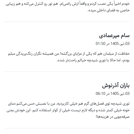
خودم اخیراً یکی نصب کردم و واقعاً ازش راضی‌ام. هم نور رو کنترل می‌کنه و هم زیبایی
خاصی به فضای داخلی میده.
گ
سام میرعمادی
ف
03.تیر.1405 در 01:50
ت
حفاظت از مبلمان هم که یکی از مزایای بزرگشه! من همیشه نگران رنگ‌پریدگی مبلم
:
بودم، اما حالا با توری شیدچه خیالم راحت‌تر شده.
گ
باران آذرنوش
ف
03.تیر.1405 در 06:10
ت
توری شیدچه توی فصل‌های گرم هم خیلی کاربردیه. من با نصبش حس می‌کنم دمای
:
خونه خیلی کمتر شده و دیگه لازم نیست خیلی از کولر استفاده کنم. این خودش یعنی
صرفه‌جویی در هزینه‌ها!