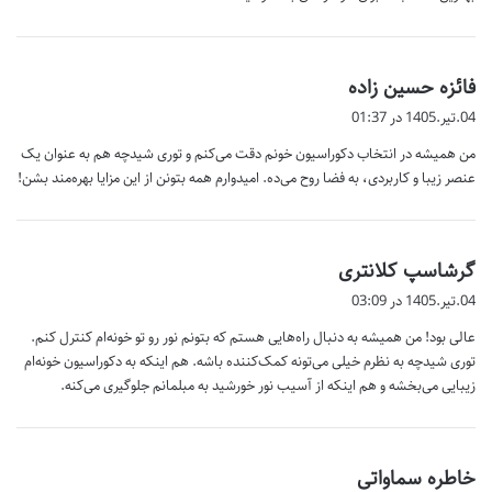
گ
فائزه حسین زاده
ف
04.تیر.1405 در 01:37
ت
من همیشه در انتخاب دکوراسیون خونم دقت می‌کنم و توری شیدچه هم به عنوان یک
:
عنصر زیبا و کاربردی، به فضا روح می‌ده. امیدوارم همه بتونن از این مزایا بهره‌مند بشن!
گ
گرشاسپ کلانتری
ف
04.تیر.1405 در 03:09
ت
عالی بود! من همیشه به دنبال راه‌هایی هستم که بتونم نور رو تو خونه‌ام کنترل کنم.
:
توری شیدچه به نظرم خیلی می‌تونه کمک‌کننده باشه. هم اینکه به دکوراسیون خونه‌ام
زیبایی می‌بخشه و هم اینکه از آسیب نور خورشید به مبلمانم جلوگیری می‌کنه.
گ
خاطره سماواتی