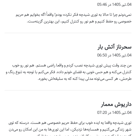
ف
04.تیر.1405 در 05:46
ت
نمی‌دونم چرا تا حالا به توری شیدچه فکر نکرده بودم! واقعاً اگه بخوایم هم حریم
:
خصوصی رو حفظ کنیم و هم نور رو کنترل کنیم، این بهترین گزینه‌ست.
گ
سحرناز آتش بار
ف
04.تیر.1405 در 06:50
ت
من چند وقت پیش توری شیدچه نصب کردم و واقعا راضی هستم. هم نور رو خوب
:
کنترل می‌کنه و هم حس خوبی به فضای خونم داده. فکر می‌کنم با توجه به تنوع رنگ و
طرحش، هر کسی می‌تونه مدلی پیدا کنه که به سلیقه‌اش بخوره.
گ
داریوش معمار
ف
04.تیر.1405 در 07:20
ت
توری شیدچه واقعا یه ایده خوب برای حفظ حریم خصوصی هم هست. درسته که توی
:
شهر زندگی می‌کنیم و همسایه‌ها نزدیکن، اما این توری‌ها به من این امکان رو می‌دن
که بدون اینکه دید بیرونی رو کاملا ببندم، حریم خودم رو حفظ کنم.