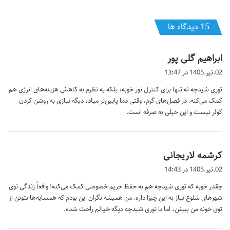
‫15 دیدگاه ها
گ
ابراهیم گلی پور
ف
02.تیر.1405 در 13:47
ت
توری شیدچه نه تنها برای کنترل نور خوبه، بلکه به نظرم به کاهش هزینه‌های انرژی هم
:
کمک می‌کنه. در فصل‌های گرم، وقتی دما پایین‌تر میاد، دیگه نیازی به روشن کردن
کولر نیست و این خیلی به صرفه است.
گ
کرشمه لاریجانی
ف
02.تیر.1405 در 14:43
ت
چقدر خوبه که توری شیدچه هم به حفظ حریم خصوصی کمک می‌کنه! واقعاً زندگی توی
:
شهرهای شلوغ نیاز به این چیزا داره. من همیشه نگران این بودم که همسایه‌ها بتونن از
توی خونه من ببینن، اما با توری شیدچه دیگه خیالم راحت شده.